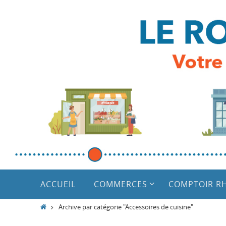
Passer
vers
le
contenu
Passer
vers
ACCUEIL
COMMERCES
COMPTOIR R
le
contenu
Home
Archive par catégorie "Accessoires de cuisine"