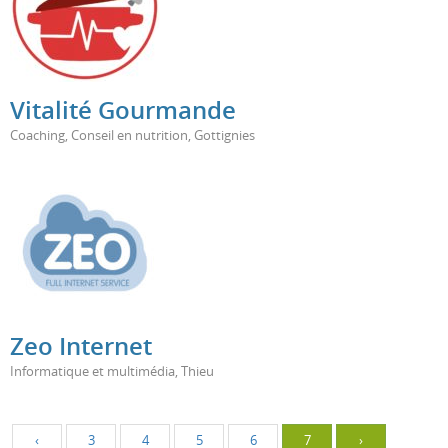
Vitalité Gourmande
Coaching
,
Conseil en nutrition
,
Gottignies
Zeo Internet
Informatique et multimédia
,
Thieu
‹
3
4
5
6
7
›