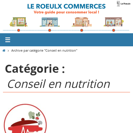
Passer
vers
le
contenu
Home
Archive par catégorie "Conseil en nutrition"
Catégorie :
Conseil en nutrition