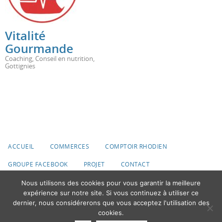
Vitalité
Gourmande
Coaching
,
Conseil en nutrition
,
Gottignies
ACCUEIL
COMMERCES
COMPTOIR RHODIEN
GROUPE FACEBOOK
PROJET
CONTACT
Nous utilisons des cookies pour vous garantir la meilleure
© 2020 Ville du Roeulx
expérience sur notre site. Si vous continuez à utiliser ce
dernier, nous considérerons que vous acceptez l'utilisation des
Fonctionne avec
Nirvana
&
WordPress.
cookies.