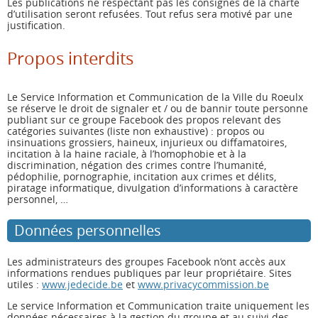
Les publications ne respectant pas les consignes de la charte
d’utilisation seront refusées. Tout refus sera motivé par une
justification.
Propos interdits
Le Service Information et Communication de la Ville du Roeulx
se réserve le droit de signaler et / ou de bannir toute personne
publiant sur ce groupe Facebook des propos relevant des
catégories suivantes (liste non exhaustive) : propos ou
insinuations grossiers, haineux, injurieux ou diffamatoires,
incitation à la haine raciale, à l’homophobie et à la
discrimination, négation des crimes contre l’humanité,
pédophilie, pornographie, incitation aux crimes et délits,
piratage informatique, divulgation d’informations à caractère
personnel, …
Données personnelles
Les administrateurs des groupes Facebook n’ont accès aux
informations rendues publiques par leur propriétaire. Sites
utiles :
www.jedecide.be
et
www.privacycommission.be
Le service Information et Communication traite uniquement les
données nécessaires à la gestion du groupe et au suivi des