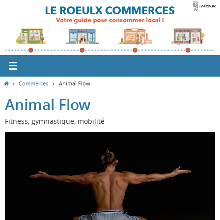
Passer
vers
le
contenu
Home
Commerces
Animal Flow
Animal Flow
Fitness, gymnastique, mobilité