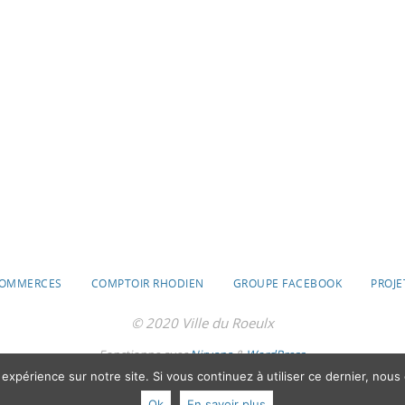
OMMERCES
COMPTOIR RHODIEN
GROUPE FACEBOOK
PROJE
© 2020 Ville du Roeulx
Fonctionne avec
Nirvana
&
WordPress.
 expérience sur notre site. Si vous continuez à utiliser ce dernier, nous
Ok
En savoir plus