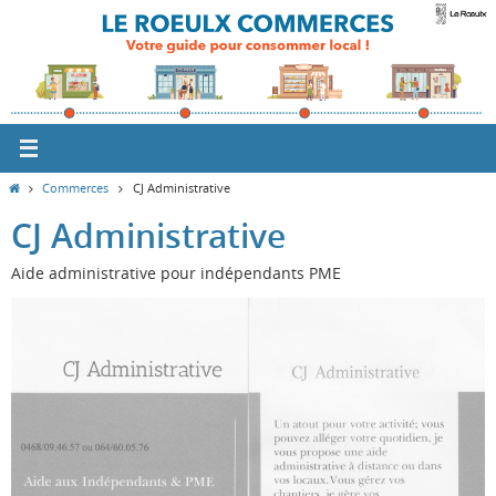
Passer
vers
le
contenu
Home
Commerces
CJ Administrative
CJ Administrative
Aide administrative pour indépendants PME