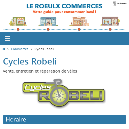
Passer
vers
le
contenu
Home
Commerces
Cycles Robeli
Cycles Robeli
Vente, entretien et réparation de vélos
Horaire