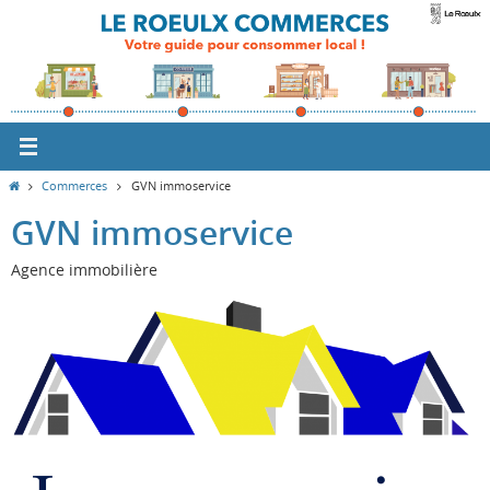
Passer
vers
le
contenu
Home
Commerces
GVN immoservice
GVN immoservice
Agence immobilière