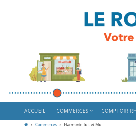
Passer
vers
le
contenu
Passer
vers
ACCUEIL
COMMERCES
COMPTOIR R
le
contenu
Home
Commerces
Harmonie Toit et Moi