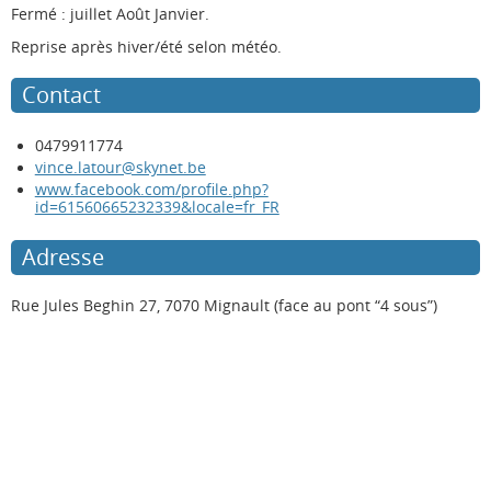
Fermé : juillet Août Janvier.
Reprise après hiver/été selon météo.
Contact
0479911774
vince.latour@skynet.be
www.facebook.com/profile.php?
id=61560665232339&locale=fr_FR
Adresse
Rue Jules Beghin 27, 7070 Mignault (face au pont “4 sous”)