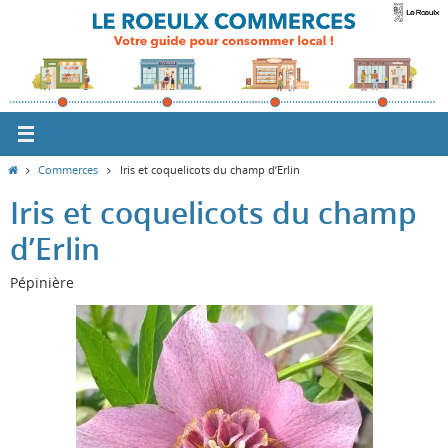
Passer
vers
le
contenu
Home
Commerces
Iris et coquelicots du champ d’Erlin
Iris et coquelicots du champ
d’Erlin
Pépinière