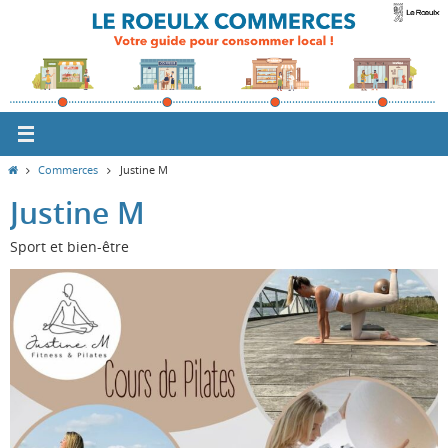
Passer
vers
le
contenu
Home
Commerces
Justine M
Justine M
Sport et bien-être