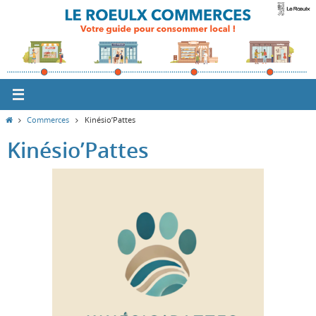
Passer
vers
le
contenu
Home
Commerces
Kinésio’Pattes
Kinésio’Pattes