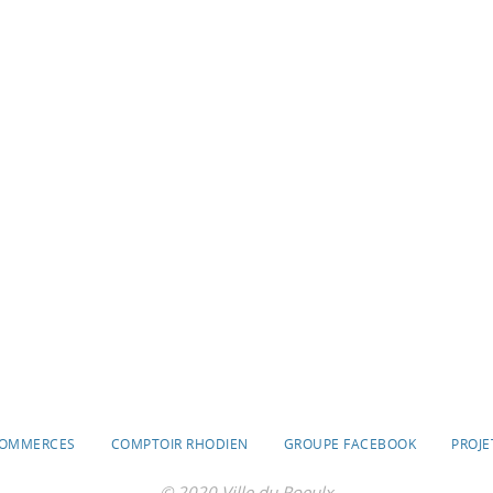
OMMERCES
COMPTOIR RHODIEN
GROUPE FACEBOOK
PROJE
© 2020 Ville du Roeulx