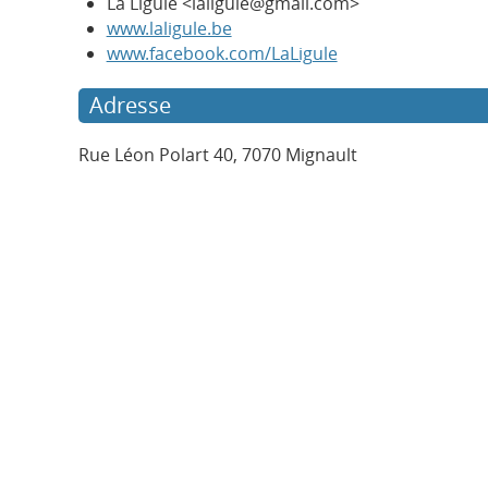
La Ligule <laligule@gmail.com>
www.laligule.be
www.facebook.com/LaLigule
Adresse
Rue Léon Polart 40, 7070 Mignault