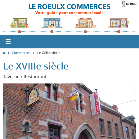
Passer
vers
le
contenu
Home
Commerces
Le XVIIIe siècle
Le XVIIIe siècle
Taverne / Restaurant