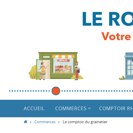
Passer
vers
le
contenu
Passer
vers
ACCUEIL
COMMERCES
COMPTOIR R
le
contenu
Home
Commerces
Le comptoir du grainetier