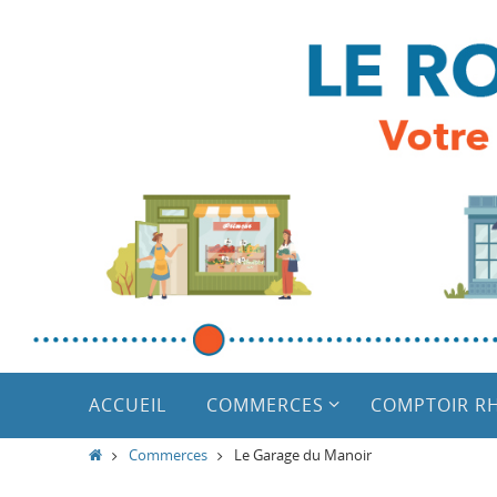
Passer
vers
le
contenu
Passer
vers
ACCUEIL
COMMERCES
COMPTOIR R
le
contenu
Home
Commerces
Le Garage du Manoir