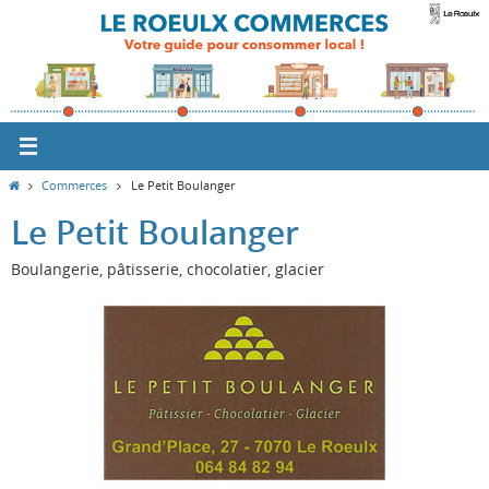
Passer
vers
le
contenu
Home
Commerces
Le Petit Boulanger
Le Petit Boulanger
Boulangerie, pâtisserie, chocolatier, glacier