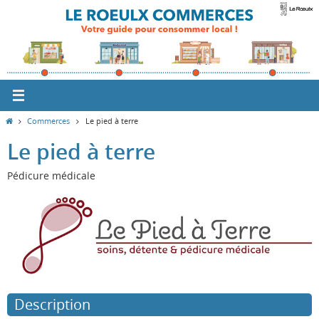
Passer
vers
le
contenu
Home
Commerces
Le pied à terre
Le pied à terre
Pédicure médicale
Description