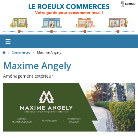
Passer
vers
le
contenu
Home
Commerces
Maxime Angely
Maxime Angely
Aménagement extérieur