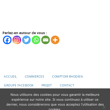
Parlez-en autour de vous :
ACCUEIL
COMMERCES
COMPTOIR RHODIEN
GROUPE FACEBOOK
PROJET
CONTACT
Nous utilisons des cookies pour vous garantir la meilleure
© 2020 Ville du Roeulx
expérience sur notre site. Si vous continuez à utiliser ce
dernier, nous considérerons que vous acceptez l'utilisation des
Fonctionne avec
Nirvana
&
WordPress.
cookies.