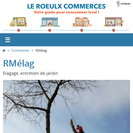
Passer
vers
le
contenu
Home
Commerces
RMélag
RMélag
Élagage, entretien de jardin