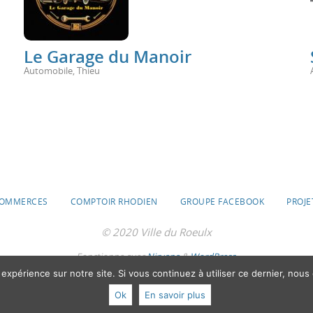
Le Garage du Manoir
Automobile
,
Thieu
OMMERCES
COMPTOIR RHODIEN
GROUPE FACEBOOK
PROJE
© 2020 Ville du Roeulx
Fonctionne avec
Nirvana
&
WordPress.
 expérience sur notre site. Si vous continuez à utiliser ce dernier, nous
Ok
En savoir plus