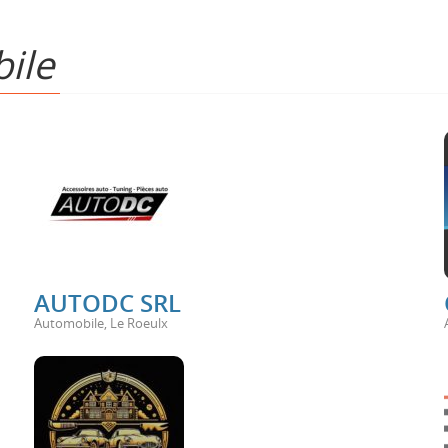
ile
AUTODC SRL
Automobile
,
Le Roeulx