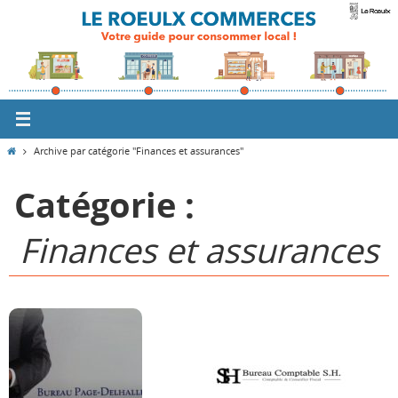
Passer
vers
le
contenu
Home
Archive par catégorie "Finances et assurances"
Catégorie :
Finances et assurances