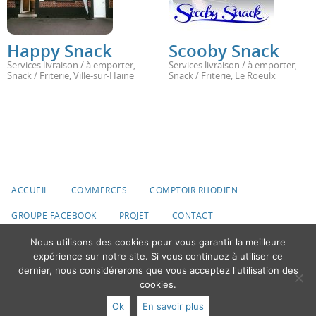
Happy Snack
Scooby Snack
Services livraison / à emporter
,
Services livraison / à emporter
,
Snack / Friterie
,
Ville-sur-Haine
Snack / Friterie
,
Le Roeulx
ACCUEIL
COMMERCES
COMPTOIR RHODIEN
GROUPE FACEBOOK
PROJET
CONTACT
Nous utilisons des cookies pour vous garantir la meilleure
© 2020 Ville du Roeulx
expérience sur notre site. Si vous continuez à utiliser ce
dernier, nous considérerons que vous acceptez l'utilisation des
Fonctionne avec
Nirvana
&
WordPress.
cookies.
Ok
En savoir plus