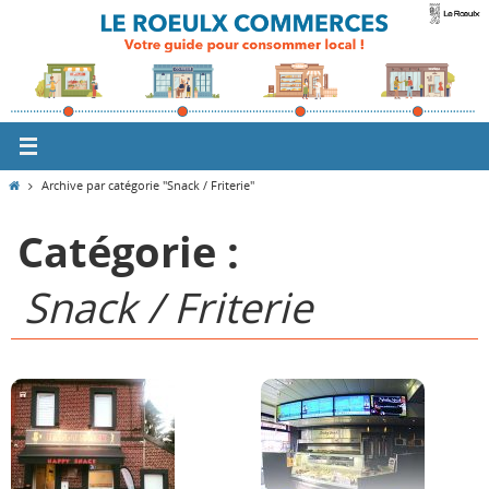
Passer
vers
le
contenu
Home
Archive par catégorie "Snack / Friterie"
Catégorie :
Snack / Friterie