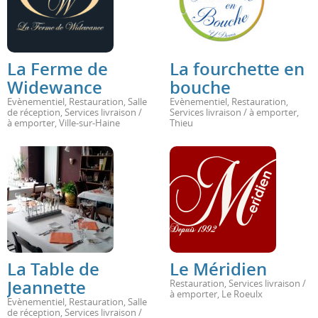
La Ferme de
La fourchette en
Widewance
bouche
Evènementiel
,
Restauration
,
Salle
Evènementiel
,
Restauration
,
de réception
,
Services livraison /
Services livraison / à emporter
,
à emporter
,
Ville-sur-Haine
Thieu
La Table de
Le Méridien
Jeannette
Restauration
,
Services livraison /
à emporter
,
Le Roeulx
Evènementiel
,
Restauration
,
Salle
de réception
,
Services livraison /