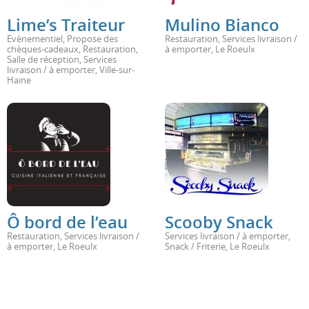
Lime’s Traiteur
Mulino Bianco
Evènementiel
,
Propose des
Restauration
,
Services livraison /
chèques-cadeaux
,
Restauration
,
à emporter
,
Le Roeulx
Salle de réception
,
Services
livraison / à emporter
,
Ville-sur-
Haine
Ô bord de l’eau
Scooby Snack
Restauration
,
Services livraison /
Services livraison / à emporter
,
à emporter
,
Le Roeulx
Snack / Friterie
,
Le Roeulx