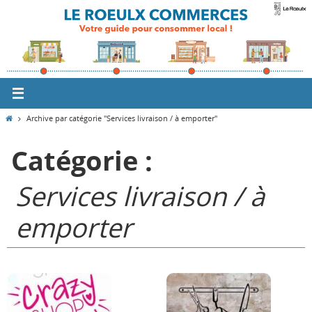
Passer
vers
le
contenu
Home
Archive par catégorie "Services livraison / à emporter"
Catégorie :
Services livraison / à
emporter