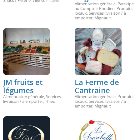
Snack / Friterie
,
Ville-sur-Haine
Alimentation générale
,
Participe
au Comptoir Rhodien
,
Produits
locaux
,
Services livraison / à
emporter
,
Mignault
JM fruits et
La Ferme de
légumes
Cantraine
Alimentation générale
,
Services
Alimentation générale
,
Produits
livraison / à emporter
,
Thieu
locaux
,
Services livraison / à
emporter
,
Mignault