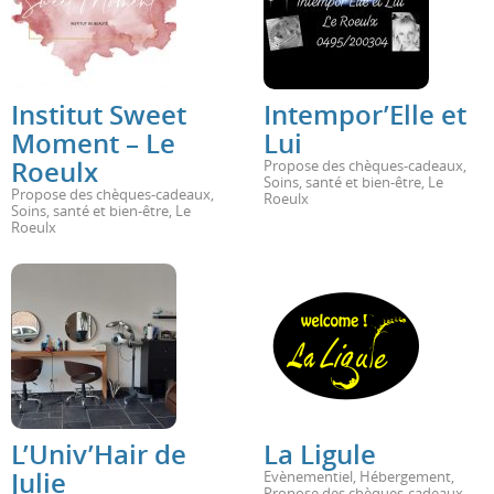
Institut Sweet
Intempor’Elle et
Moment – Le
Lui
Roeulx
Propose des chèques-cadeaux
,
Soins, santé et bien-être
,
Le
Propose des chèques-cadeaux
,
Roeulx
Soins, santé et bien-être
,
Le
Roeulx
L’Univ’Hair de
La Ligule
Julie
Evènementiel
,
Hébergement
,
Propose des chèques-cadeaux
,