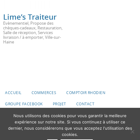
Lime’s Traiteur
Evènementiel
,
Propose des
chèques-cadeaux
,
Restauration
,
Salle de réception
,
Services
livraison / à emporter
,
Ville-sur-
Haine
ACCUEIL
COMMERCES
COMPTOIR RHODIEN
GROUPE FACEBOOK
PROJET
CONTACT
Nous utilisons des cookies pour vous garantir la meilleure
© 2020 Ville du Roeulx
expérience sur notre site. Si vous continuez à utiliser ce
dernier, nous considérerons que vous acceptez l'utilisation des
Fonctionne avec
Nirvana
&
WordPress.
cookies.