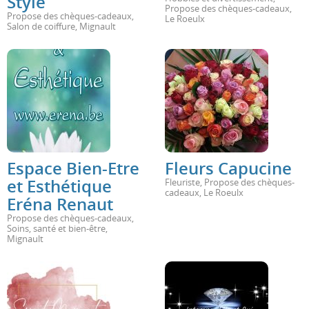
Style
Propose des chèques-cadeaux
,
Propose des chèques-cadeaux
,
Le Roeulx
Salon de coiffure
,
Mignault
Espace Bien-Etre
Fleurs Capucine
et Esthétique
Fleuriste
,
Propose des chèques-
cadeaux
,
Le Roeulx
Eréna Renaut
Propose des chèques-cadeaux
,
Soins, santé et bien-être
,
Mignault