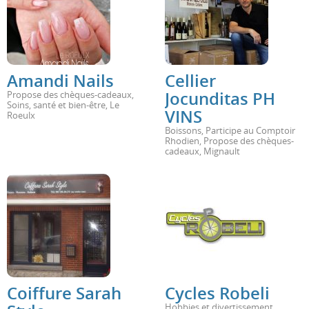
Amandi Nails
Cellier
Jocunditas PH
Propose des chèques-cadeaux
,
Soins, santé et bien-être
,
Le
VINS
Roeulx
Boissons
,
Participe au Comptoir
Rhodien
,
Propose des chèques-
cadeaux
,
Mignault
Coiffure Sarah
Cycles Robeli
Hobbies et divertissement
,