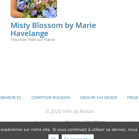
Misty Blossom by Marie
Havelange
Fleuriste
,
Ville-sur-Haine
OMMERCES
COMPTOIR RHODIEN
GROUPE FACEBOOK
PROJE
© 2020 Ville du Roeulx
Fonctionne avec
Nirvana
&
WordPress.
 expérience sur notre site. Si vous continuez à utiliser ce dernier, nous