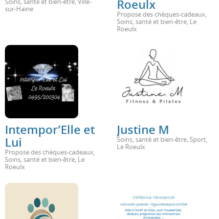
Roeulx
Soins, santé et bien-être
,
Ville-
sur-Haine
Propose des chèques-cadeaux
,
Soins, santé et bien-être
,
Le
Roeulx
Intempor’Elle et
Justine M
Lui
Soins, santé et bien-être
,
Sport
,
Le Roeulx
Propose des chèques-cadeaux
,
Soins, santé et bien-être
,
Le
Roeulx