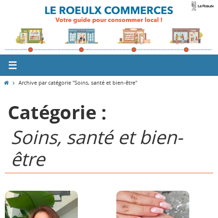
Passer
vers
le
contenu
Home
Archive par catégorie "Soins, santé et bien-être"
Catégorie :
Soins, santé et bien-
être