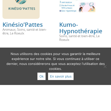
Kinésio’Pattes
Kumo-
Hypnothérapie
Animaux
,
Soins, santé et bien-
être
,
Le Roeulx
Soins, santé et bien-être
,
Le
Roeulx
Nous utilisons des cookies pour vous garantir la meilleure
expérience sur notre site. Si vous continuez à utiliser ce
dernier, nous considérerons que vous acceptez l'utilisation des
cookies.
Ok
En savoir plus
Laura Paree
Le pied à terre
(MUSA)
Soins, santé et bien-être
,
Le
Roeulx
Soins, santé et bien-être
,
Le
Roeulx