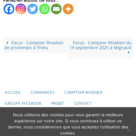
Parlez-en autour de vous :
Focus : Comptoir Rhodien
Focus : Comptoir Rhodien du
de printemps à Thieu
19 septembre 2025 à Mignault
ACCUEIL
COMMERCES
COMPTOIR RHODIEN
GROUPE FACEBOOK
PROJET
CONTACT
Nous utilisons des cookies pour vous garantir la meilleure
© 2020 Ville du Roeulx
expérience sur notre site. Si vous continuez à utiliser ce
Fonctionne avec
Nirvana
&
WordPress.
dernier, nous considérerons que vous acceptez l'utilisation des
cookies.