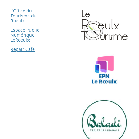
L’Office du
Tourisme du
Roeulx;
Espace Public
Numérique
LeRoeulx;
Repair Café