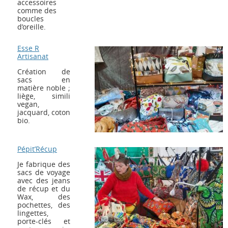
accessoires
comme des
boucles
d’oreille.
Esse R
Artisanat
Création de
sacs en
matière noble ;
liège, simili
vegan,
jacquard, coton
bio.
Pépit’Récup
Je fabrique des
sacs de voyage
avec des jeans
de récup et du
Wax, des
pochettes, des
lingettes,
porte-clés et