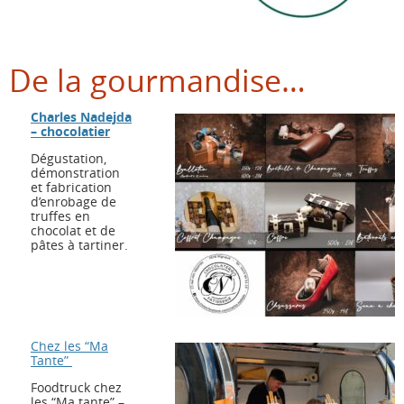
De la gourmandise…
Charles Nadejda
– chocolatier
Dégustation,
démonstration
et fabrication
d’enrobage de
truffes en
chocolat et de
pâtes à tartiner.
Chez les “Ma
Tante”
Foodtruck chez
les “Ma tante” –