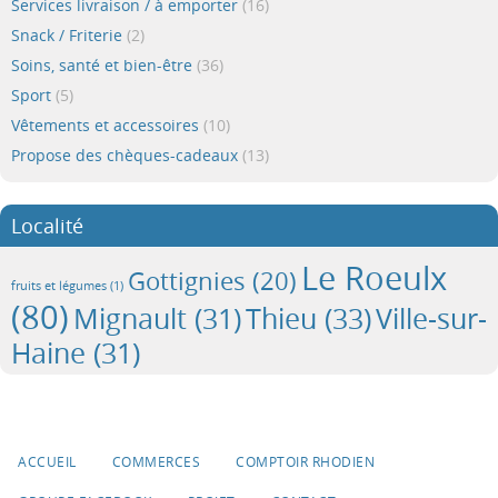
Services livraison / à emporter
(16)
Snack / Friterie
(2)
Soins, santé et bien-être
(36)
Sport
(5)
Vêtements et accessoires
(10)
Propose des chèques-cadeaux
(13)
Localité
Le Roeulx
Gottignies
(20)
fruits et légumes
(1)
(80)
Mignault
(31)
Thieu
(33)
Ville-sur-
Haine
(31)
ACCUEIL
COMMERCES
COMPTOIR RHODIEN