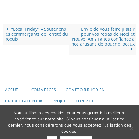
“Local Friday” – Soutenons
Envie de vous faire plaisir
les commerçants de l’entité du
pour vos repas de Noël et
Roeulx
Nouvel An ? Faites confiance à
nos artisans de bouche locaux
!
ACCUEIL
COMMERCES
COMPTOIR RHODIEN
GROUPE FACEBOOK
PROJET
CONTACT
Nous utilisons des cookies pour vous garantir la meilleure
© 2020 Ville du Roeulx
expérience sur notre site. Si vous continuez à utiliser ce
Fonctionne avec
Nirvana
&
WordPress.
dernier, nous considérerons que vous acceptez l'utilisation des
cookies.