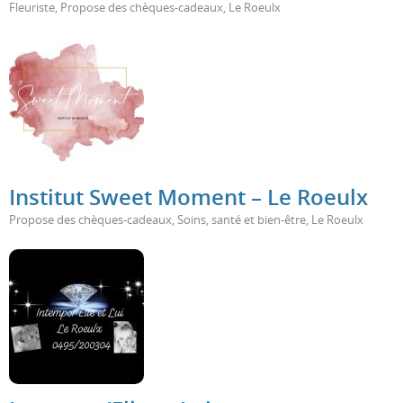
Fleuriste
,
Propose des chèques-cadeaux
,
Le Roeulx
Institut Sweet Moment – Le Roeulx
Propose des chèques-cadeaux
,
Soins, santé et bien-être
,
Le Roeulx