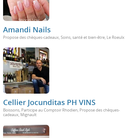
Amandi Nails
Propose des chèques-cadeaux
,
Soins, santé et bien-être
,
Le Roeulx
Cellier Jocunditas PH VINS
Boissons
,
Participe au Comptoir Rhodien
,
Propose des chèques-
cadeaux
,
Mignault